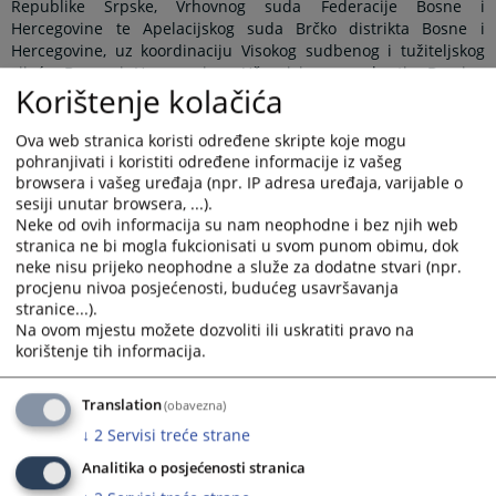
Republike Srpske, Vrhovnog suda Federacije Bosne i
Hercegovine te Apelacijskog suda Brčko distrikta Bosne i
Hercegovine, uz koordinaciju Visokog sudbenog i tužiteljskog
vijeća Bosne i Hercegovine. Učesnicima se obratio Damjan
Korištenje kolačića
Kaurinović, predsjednik Apelacijskog suda Brčko distrikta BiH
kao suda domaćina ovog sastanka, te naglasio značaj Panela
kao mehanizma za ujednačavanje sudske prakse na nivou
Ova web stranica koristi određene skripte koje mogu
države, a radi osiguranja pravne sigurnosti i jednakosti pred
pohranjivati i koristiti određene informacije iz vašeg
browsera i vašeg uređaja (npr. IP adresa uređaja, varijable o
zakonom građana Bosne i Hercegovine.
sesiji unutar browsera, ...).
Na sastanku je usvojen zapisnik sa prethodnog sastanka
Neke od ovih informacija su nam neophodne i bez njih web
Panela iz građanske oblasti koji je održan 10.6.2025. godine u
stranica ne bi mogla fukcionisati u svom punom obimu, dok
Vrhovnom sudu Republike Srpske, kada su diskutirane teme:
neke nisu prijeko neophodne a služe za dodatne stvari (npr.
„Da li se radi o otklonjivom ili neotklonjivom nedostatku u
procjenu nivoa posjećenosti, budućeg usavršavanja
situaciji kada je označeni tuženi umro prije podnošenja tužbe“,
stranice...).
„Trasirana i sopstvena mjenica (Valjanost sopstvene mjenice
Na ovom mjestu možete dozvoliti ili uskratiti pravo na
izdate na blanketu trasirane mjenice)“ i „Elementi mjenice i
korištenje tih informacija.
pravna valjanost mjenice“. Povodom ovih tema usuglašena su
pravna shvaćanja koja su verificirana unutar Panel sudova.
Translation
(obavezna)
Sukladno Pravilima o radu Panela, shvaćanja će biti objavljena
↓
2
Servisi treće strane
na znanje ne samo pravosudnoj zajednici, nego i široj javnosti,
nakon što se obrazloženja pravnih shvaćanja pripreme i
Analitika o posjećenosti stranica
verificiraju od strane Panel sudova.