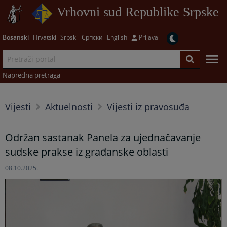
Vrhovni sud Republike Srpske
Bosanski
Hrvatski
Srpski
Српски
English
Prijava
Napredna pretraga
Vijesti
Aktuelnosti
Vijesti iz pravosuđa
Održan sastanak Panela za ujednačavanje
sudske prakse iz građanske oblasti
08.10.2025.